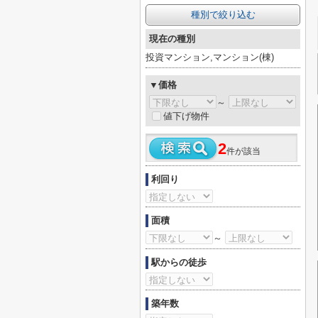
種別で絞り込む
現在の種別
投資マンション,マンション(棟)
▼価格
～
値下げ物件
2
件が該当
利回り
面積
～
駅からの徒歩
築年数