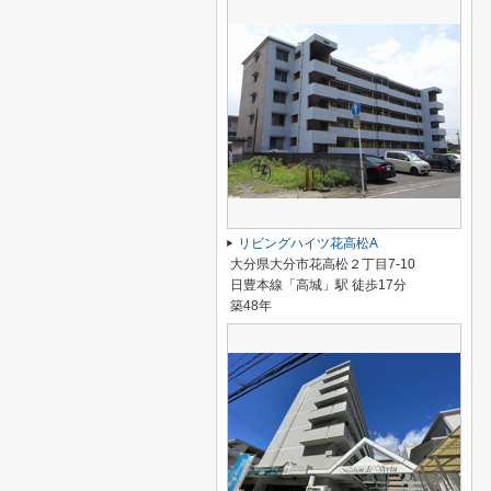
リビングハイツ花高松A
大分県大分市花高松２丁目7-10
日豊本線「高城」駅 徒歩17分
築48年