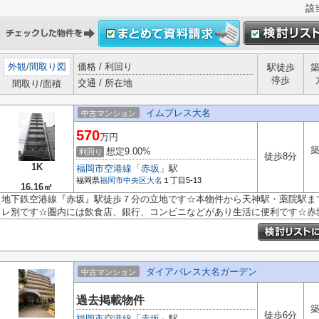
該
外観
/
間取り図
価格 / 利回り
駅徒歩
停歩
交通 / 所在地
間取り/面積
イムプレス大名
中古マンション
570
万円
築
想定9.00%
利回り
徒歩8分
1K
福岡市空港線
「
赤坂
」駅
福岡県
福岡市中央区
大名
１丁目5-13
16.16㎡
地下鉄空港線『赤坂』駅徒歩７分の立地です☆本物件から天神駅・薬院駅ま
レ別です☆圏内には飲食店、銀行、コンビニなどがあり生活に便利です☆赤坂エ
ダイアパレス大名ガーデン
中古マンション
過去掲載物件
築
徒歩6分
福岡市空港線
「
赤坂
」駅