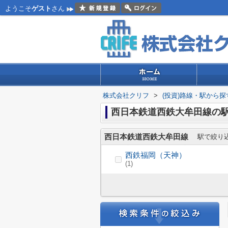
ようこそ
ゲスト
さん
株式会社クリフ
>
(投資)路線・駅から探
西日本鉄道西鉄大牟田線の
西日本鉄道西鉄大牟田線
駅で絞り
西鉄福岡（天神）
(1)