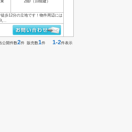
東
2階/（10階建）
徒歩12分の立地です！物件周辺には
..
2
1
1-2
当公開件数
件 販売数
件
件表示