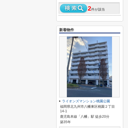
2
件が該当
新着物件
ライオンズマンション桃園公園
福岡県北九州市八幡東区桃園２丁目
14-1
鹿児島本線「八幡」駅 徒歩20分
築35年