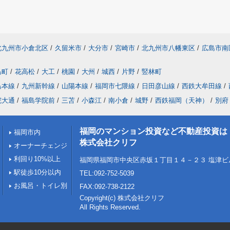
北九州市小倉北区
/
久留米市
/
大分市
/
宮崎市
/
北九州市八幡東区
/
広島市南
島町
/
花高松
/
大工
/
桃園
/
大州
/
城西
/
片野
/
竪林町
島本線
/
九州新幹線
/
山陽本線
/
福岡市七隈線
/
日田彦山線
/
西鉄大牟田線
/
院大通
/
福島学院前
/
三苫
/
小森江
/
南小倉
/
城野
/
西鉄福岡（天神）
/
別府
福岡のマンション投資など不動産投資は
福岡市内
株式会社クリフ
オーナーチェンジ
利回り10%以上
福岡県福岡市中央区赤坂１丁目１４－２３ 塩津ビル1
駅徒歩10分以内
TEL:092-752-5039
お風呂・トイレ別
FAX:092-738-2122
Copyright(c) 株式会社クリフ
All Rights Reserved.