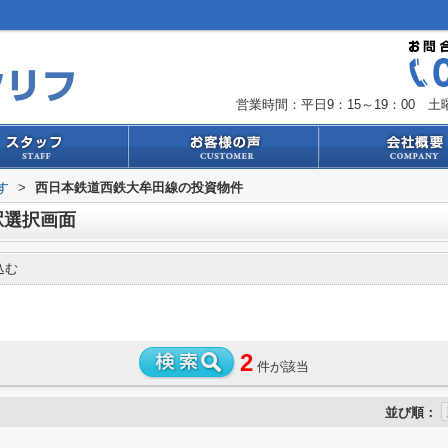
営業時間：平日9：15～19：00 土曜
す
>
西日本鉄道西鉄大牟田線の投資物件
駅選択画面
込む
2
件が該当
並び順：