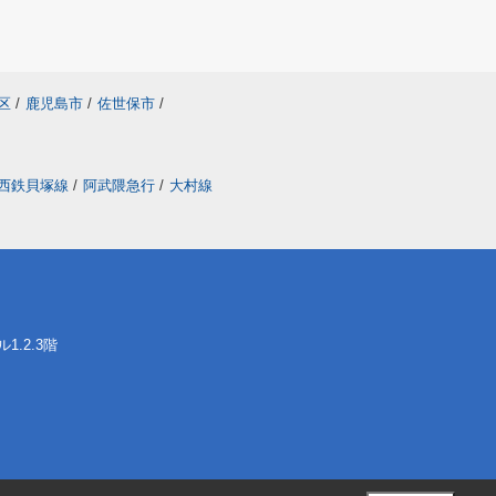
区
/
鹿児島市
/
佐世保市
/
西鉄貝塚線
/
阿武隈急行
/
大村線
.2.3階