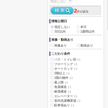
2
件が該当
情報公開日
指定しない
本日
3日以内
1週間以内
画像・動画あり
画像あり
動画あり
こだわり条件
バス・トイレ別
(-)
フローリング
(-)
オートロック
(-)
2階以上
(-)
1階の物件
(-)
最上階
(-)
免震構造
(-)
耐震構造
(-)
エレベーター
(-)
室内洗濯機置場
(-)
駐車場あり
(-)