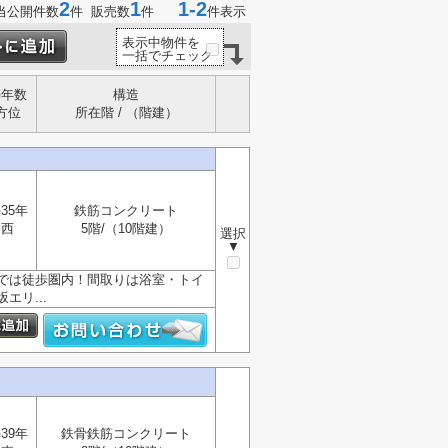
2
1
1-2
当公開件数
件 販売数
件
件表示
表示中物件を
一括でチェック
築年数
構造
方位
所在階 / （階建）
35年
鉄筋コンクリート
西
5階/（10階建）
選択
▼
では徒歩圏内！間取りは浴室・トイ
リ...
39年
鉄骨鉄筋コンクリート