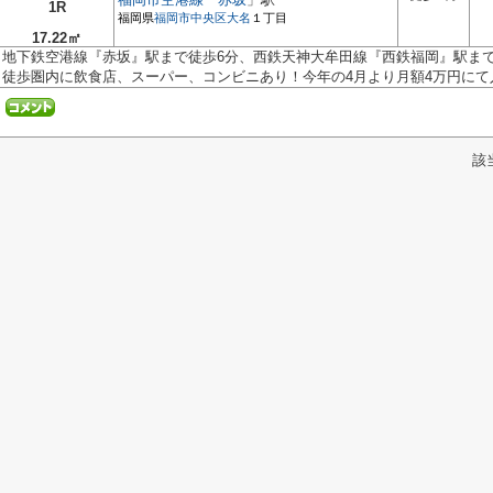
1R
福岡県
福岡市中央区
大名
１丁目
17.22㎡
地下鉄空港線『赤坂』駅まで徒歩6分、西鉄天神大牟田線『西鉄福岡』駅まで
徒歩圏内に飲食店、スーパー、コンビニあり！今年の4月より月額4万円にて入.
該