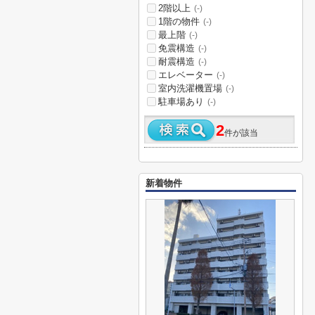
2階以上
(-)
1階の物件
(-)
最上階
(-)
免震構造
(-)
耐震構造
(-)
エレベーター
(-)
室内洗濯機置場
(-)
駐車場あり
(-)
2
件が該当
新着物件