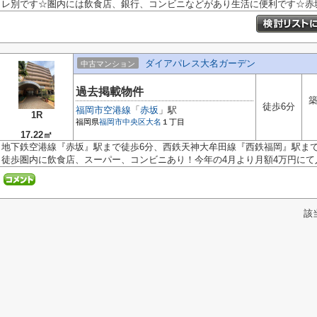
レ別です☆圏内には飲食店、銀行、コンビニなどがあり生活に便利です☆赤坂エ
ダイアパレス大名ガーデン
中古マンション
過去掲載物件
築
徒歩6分
福岡市空港線
「
赤坂
」駅
1R
福岡県
福岡市中央区
大名
１丁目
17.22㎡
地下鉄空港線『赤坂』駅まで徒歩6分、西鉄天神大牟田線『西鉄福岡』駅まで
徒歩圏内に飲食店、スーパー、コンビニあり！今年の4月より月額4万円にて入.
該