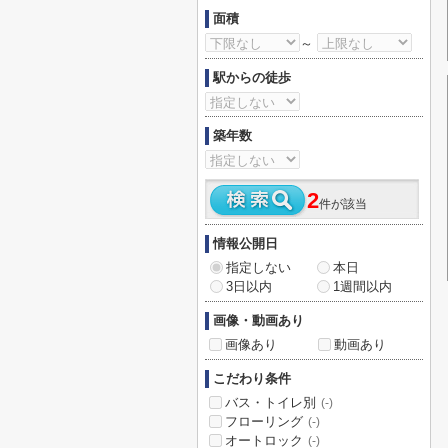
面積
～
駅からの徒歩
築年数
2
件が該当
情報公開日
指定しない
本日
3日以内
1週間以内
画像・動画あり
画像あり
動画あり
こだわり条件
バス・トイレ別
(-)
フローリング
(-)
オートロック
(-)