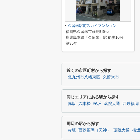
久留米駅前スカイマンション
福岡県久留米市荘島町8-5
鹿児島本線「久留米」駅 徒歩10分
築35年
近くの市区町村から探す
北九州市八幡東区
久留米市
同じエリアにある駅から探す
赤坂
六本松
桜坂
薬院大通
西鉄福岡
周辺の駅から探す
赤坂
西鉄福岡（天神）
薬院大通
桜