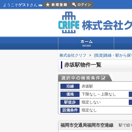
ようこそ
ゲスト
さん
株式会社クリフ
>
(投資)路線・駅から探
赤坂駅物件一覧
沿線
赤坂駅
価格
下限なし～上限なし
駅徒歩
指定しない
設備条件
指定なし
福岡市交通局福岡市空港線
駅で絞