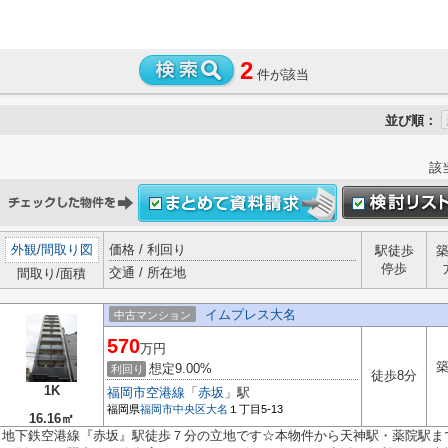
2
件が該当
並び順：
該
外観
/
間取り図
価格 / 利回り
駅徒歩
停歩
交通 / 所在地
間取り/面積
イムプレス大名
中古マンション
570
万円
築
想定9.00%
利回り
徒歩8分
1K
福岡市空港線
「
赤坂
」駅
福岡県
福岡市中央区
大名
１丁目5-13
16.16㎡
地下鉄空港線『赤坂』駅徒歩７分の立地です☆本物件から天神駅・薬院駅ま