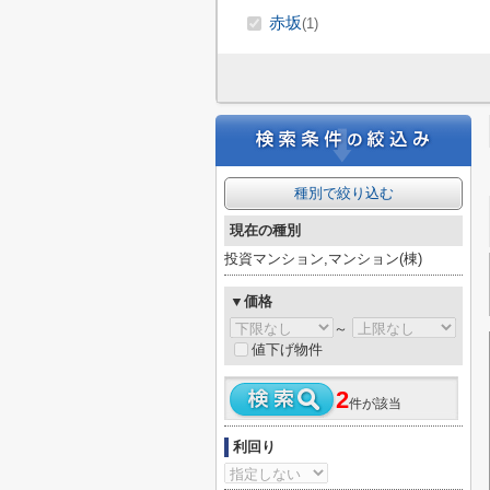
赤坂
(1)
種別で絞り込む
現在の種別
投資マンション,マンション(棟)
▼価格
～
値下げ物件
2
件が該当
利回り