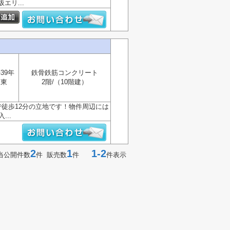
リ...
39年
鉄骨鉄筋コンクリート
東
2階/（10階建）
徒歩12分の立地です！物件周辺には
..
2
1
1-2
当公開件数
件 販売数
件
件表示