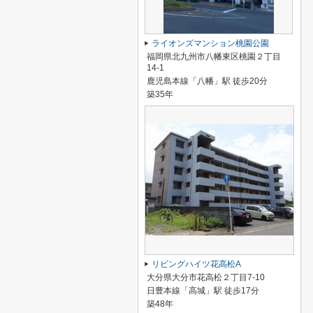
ライオンズマンション桃園公園
福岡県北九州市八幡東区桃園２丁目
14-1
鹿児島本線「八幡」駅 徒歩20分
築35年
リビングハイツ花高松A
大分県大分市花高松２丁目7-10
日豊本線「高城」駅 徒歩17分
築48年