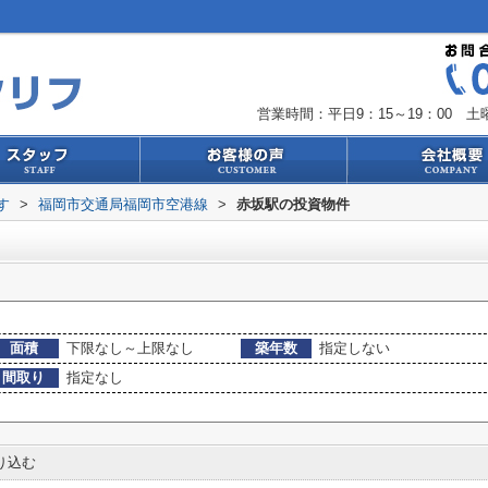
営業時間：平日9：15～19：00 土曜
す
>
福岡市交通局福岡市空港線
>
赤坂駅の投資物件
面積
下限なし～上限なし
築年数
指定しない
間取り
指定なし
り込む