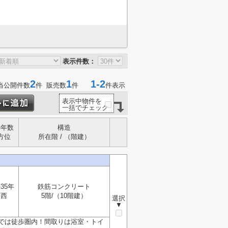
表示件数：
2
1
1-2
当公開件数
件 販売数
件
件表示
表示中物件を
一括でチェック
築年数
構造
方位
所在階 / （階建）
35年
鉄筋コンクリート
西
5階/（10階建）
選択
▼
では徒歩圏内！間取りは浴室・トイ