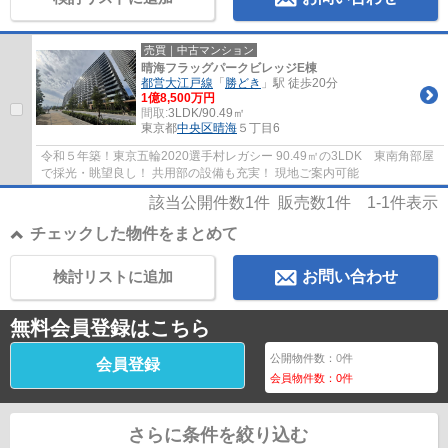
売買｜中古マンション
晴海フラッグパークビレッジE棟
都営大江戸線
「
勝どき
」駅 徒歩20分
1億8,500万円
間取:
3LDK/90.49㎡
東京都
中央区
晴海
５丁目6
令和５年築！東京五輪2020選手村レガシー 90.49㎡の3LDK 東南角部屋
で採光・眺望良し！ 共用部の設備も充実！ 現地ご案内可能
該当公開件数
1
件 販売数
1
件
1-1
件表示
チェックした物件をまとめて
検討リストに追加
お問い合わせ
無料会員登録はこちら
公開物件数：
0
件
会員登録
会員物件数：
0
件
さらに条件を絞り込む