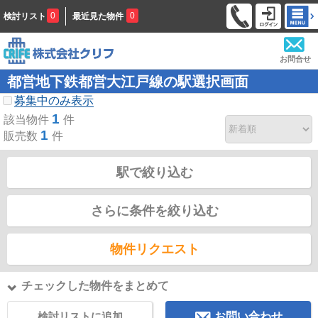
0
0
検討リスト
最近見た物件
お問合せ
都営地下鉄都営大江戸線の駅選択画面
募集中のみ表示
1
該当物件
件
1
販売数
件
駅で絞り込む
さらに条件を絞り込む
物件リクエスト
チェックした物件をまとめて
検討リストに追加
お問い合わせ