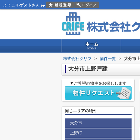
ようこそ
ゲスト
さん
株式会社クリフ
>
物件一覧
>
大分市
大分市上野戸建
▼ご希望の物件をお探しします
同じエリアの物件
大分市
上野町