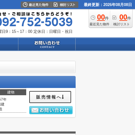
最終更新：2026年08月08日
00
00
件
件
最近見た物件
検討リスト
日9：15～17：00
定休日：日曜日・祝日
建物
販売情報へ
57年
階建
造