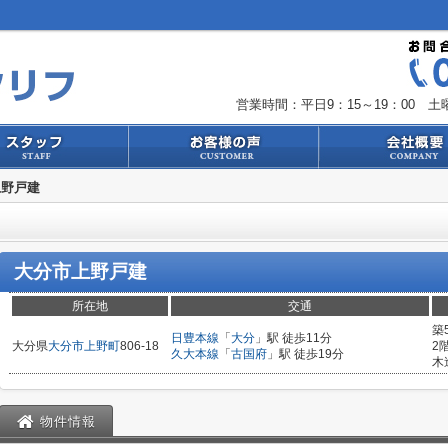
営業時間：平日9：15～19：00 土曜
上野戸建
大分市上野戸建
所在地
交通
築
日豊本線
「
大分
」駅 徒歩11分
大分県
大分市
上野町
806-18
2
久大本線
「
古国府
」駅 徒歩19分
木
物件情報