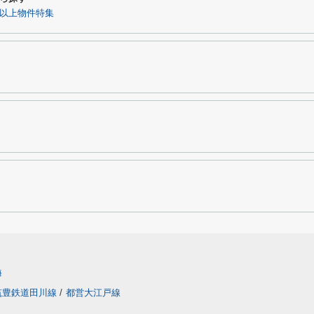
％以上物件特集
海
筑豊鉄道田川線
/
都営大江戸線