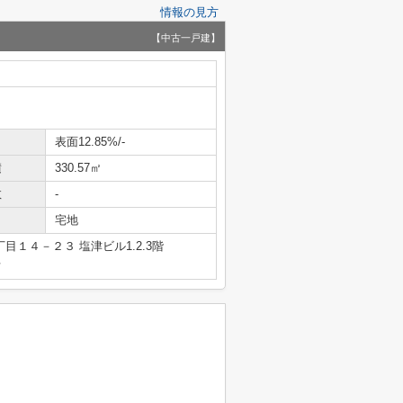
情報の見方
【中古一戸建】
表面12.85%/-
積
330.57㎡
数
-
宅地
１４－２３ 塩津ビル1.2.3階
号