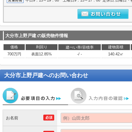
平日9：15～19：00 土曜日9：15～17：00 定休日:日曜日
大分市上野戸建
の販売物件情報
価格
利回り
建物面積
建ぺい率/容積率
700万円
表面12.85%
-/ -
140.42㎡
大分市上野戸建
へのお問い合わせ
お名前
必須