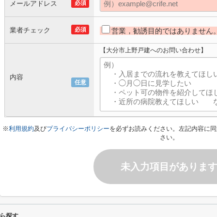
メールアドレス
必須
業者チェック
必須
営業，勧誘目的ではありません
【大分市上野戸建へのお問い合わせ】
内容
任意
※
利用規約
及び
プライバシーポリシー
を必ずお読みください。左記内容に同
さい。
未入力項目がありま
ら探す