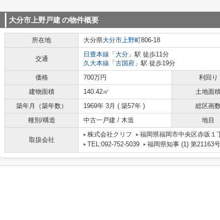
大分市上野戸建
の物件概要
所在地
大分県
大分市
上野町
806-18
日豊本線
「
大分
」駅 徒歩11分
交通
久大本線
「
古国府
」駅 徒歩19分
価格
700万円
利回り
建物面積
140.42㎡
土地面
築年月（築年数）
1969年 3月 ( 築57年 )
総区画
種別/構造
中古一戸建 / 木造
地目
株式会社クリフ
福岡県福岡市中央区赤坂１丁目
取扱会社
TEL:092-752-5039
福岡県知事 (1) 第21163