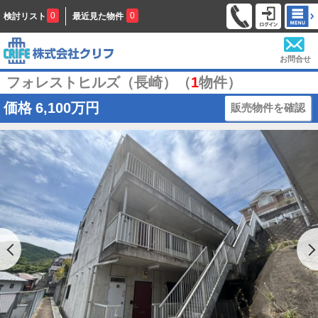
0
0
検討リスト
最近見た物件
お問合せ
フォレストヒルズ（長崎）（
1
物件）
価格
6,100万円
販売物件を確認