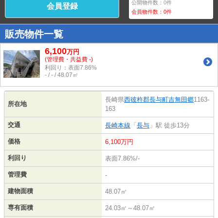
公開物件数：
0
件
会員登録
会員物件数：
0
件
販売物件一覧
6,100
万
円
(管理費・共益費 -)
利回り：表面7.86%
- / - / 48.07㎡
長崎県
西彼杵郡長与町
吉無田郷
1163-
所在地
163
交通
長崎本線
「
長与
」駅 徒歩13分
価格
6,100万円
利回り
表面7.86%/-
管理費
-
建物面積
48.07㎡
専有面積
24.03㎡～48.07㎡