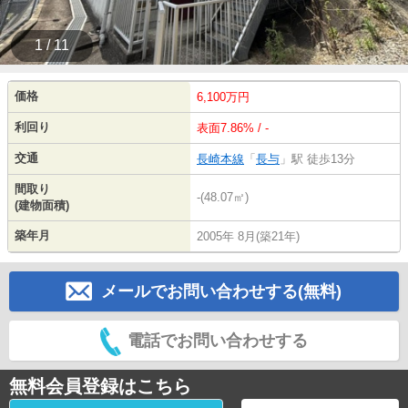
1 / 11
価格
6,100万円
利回り
表面7.86% / -
交通
長崎本線
「
長与
」駅 徒歩13分
間取り
-(48.07㎡)
(建物面積)
築年月
2005年 8月(築21年)
メールでお問い合わせする(無料)
電話でお問い合わせする
無料会員登録はこちら