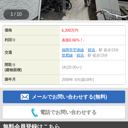
1 / 10
価格
6,200万円
利回り
表面6.66% / -
福岡市空港線
「
姪浜
」駅 徒歩13分
交通
筑肥線
「
姪浜
」駅 徒歩13分
間取り
1K(20.00㎡)
(建物面積)
築年月
2008年 8月(築18年)
メールでお問い合わせする(無料)
電話でお問い合わせする
無料会員登録はこちら