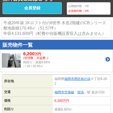
公開物件数：
0
件
会員登録
会員物件数：
0
件
平成20年築 1Kロフト付の8世帯 木造2階建のCBシリーズ
敷地面積170.49㎡（51.57坪）
年収4,131,600円（町費や自販機設置収入は含みません）
販売物件一覧
6,200
万
円
(管理費・共益費 -)
利回り：表面6.66%
- / 1K / 20.00㎡
福岡県
福岡市西区
姪の浜
６丁目8-18-
所在地
2
交通
福岡市空港線
「
姪浜
」駅 徒歩13分
価格
6,200万円
利回り
表面6.66%/-