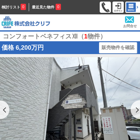
0
0
検討リスト
最近見た物件
お問合せ
コンフォートベネフィスⅫ（
1
物件）
価格
6,200万円
販売物件を確認