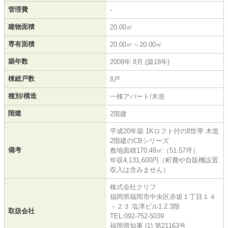
管理費
-
建物面積
20.00㎡
専有面積
20.00㎡～20.00㎡
築年数
2008年 8月 (築18年)
棟総戸数
8戸
種別/構造
一棟アパート/木造
階建
2階建
平成20年築 1Kロフト付の8世帯 木造
2階建のCBシリーズ
備考
敷地面積170.49㎡（51.57坪）
年収4,131,600円（町費や自販機設置
収入は含みません）
株式会社クリフ
福岡県福岡市中央区赤坂１丁目１４
－２３ 塩津ビル1.2.3階
取扱会社
TEL:092-752-5039
福岡県知事 (1) 第21163号