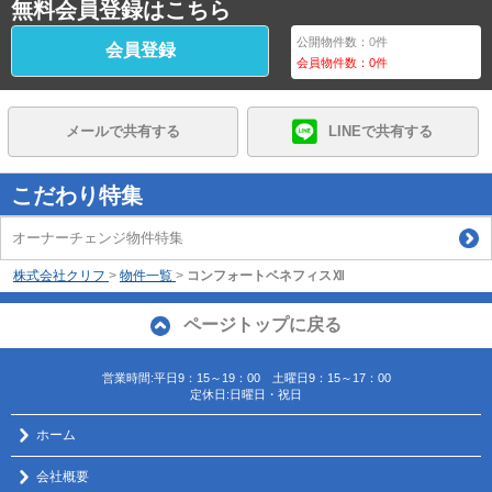
無料会員登録はこちら
公開物件数：
0
件
会員登録
会員物件数：
0
件
メールで共有する
LINEで共有する
こだわり特集
オーナーチェンジ物件特集
株式会社クリフ
>
物件一覧
>
コンフォートベネフィスⅫ
ページトップに戻る
営業時間:平日9：15～19：00 土曜日9：15～17：00
定休日:日曜日・祝日
ホーム
会社概要