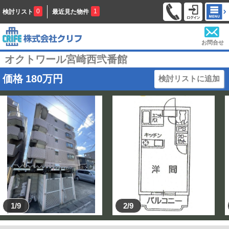
0
1
検討リスト
最近見た物件
お問合せ
オクトワール宮崎西弐番館
価格
180
万円
検討リストに追加
1/9
2/9