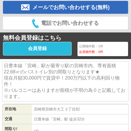
メールでお問い合わせする(無料)
電話でお問い合わせする
無料会員登録はこちら
公開物件数：
0
件
会員登録
会員物件数：
0
件
日豊本線「宮崎」駅が最寄り駅の宮崎市内、専有面積
22.68㎡のバストイレ別の間取りとなります★
現在月額30,000円で賃貸中！200万円以下の高利回り物
件！
※バルコニーはありますが面積が不明の為０と記載してお
ります。
所在地
宮崎県
宮崎市
大工
３丁目82
交通
日豊本線
「
宮崎
」駅 徒歩32分
間取り/