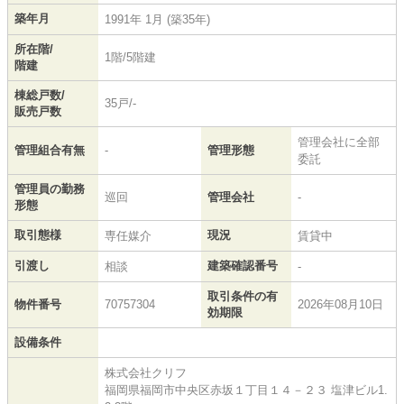
築年月
1991年 1月 (築35年)
所在階/
1階/5階建
階建
棟総戸数/
35戸/-
販売戸数
管理会社に全部
管理組合有無
-
管理形態
委託
管理員の勤務
巡回
管理会社
-
形態
取引態様
現況
専任媒介
賃貸中
引渡し
建築確認番号
相談
-
取引条件の有
物件番号
70757304
2026年08月10日
効期限
設備条件
株式会社クリフ
福岡県福岡市中央区赤坂１丁目１４－２３ 塩津ビル1.