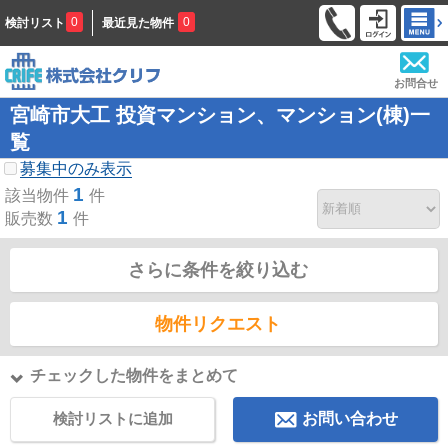
0
0
検討リスト
最近見た物件
お問合せ
宮崎市大工 投資マンション、マンション(棟)一
覧
募集中のみ表示
1
該当物件
件
1
販売数
件
さらに条件を絞り込む
物件リクエスト
チェックした物件をまとめて
検討リストに追加
お問い合わせ