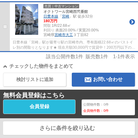
売買｜中古マンション
オクトワール宮崎西弐番館
日豊本線
「
宮崎
」駅 徒歩32分
180万円
間取:
1R/22.68㎡
利回り:
表面20.00% / 実質20.00%
宮崎県
宮崎市
大工
３丁目82
日豊本線「宮崎」駅が最寄り駅の宮崎市内、専有面積22.68㎡のバストイ
レ別の間取りとなります★ 現在月額30,000円で賃貸中！200万円以下の高
利回り物件！ ※バルコニーはありますが面積...
該当公開件数
1
件 販売数
1
件
1-1
件表示
チェックした物件をまとめて
検討リストに追加
お問い合わせ
無料会員登録はこちら
公開物件数：
0
件
会員登録
会員物件数：
0
件
さらに条件を絞り込む