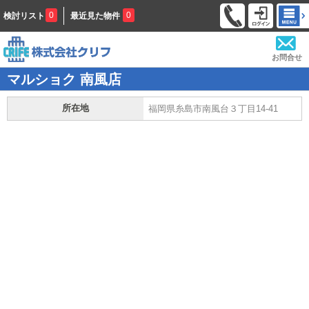
0
0
検討リスト
最近見た物件
お問合せ
マルショク 南風店
所在地
福岡県糸島市南風台３丁目14-41