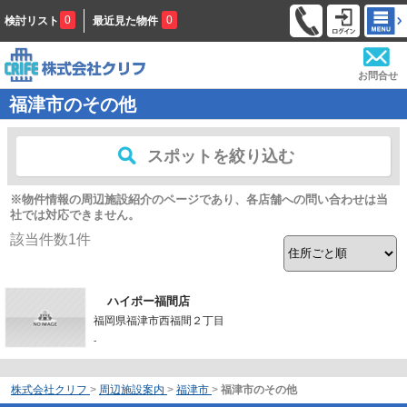
0
0
検討リスト
最近見た物件
お問合せ
福津市のその他
スポットを絞り込む
※物件情報の周辺施設紹介のページであり、各店舗への問い合わせは当
社では対応できません。
該当件数
1
件
ハイポー福間店
福岡県福津市西福間２丁目
-
株式会社クリフ
>
周辺施設案内
>
福津市
>
福津市のその他