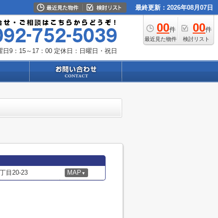
最終更新：2026年08月07日
00
00
件
件
最近見た物件
検討リスト
日9：15～17：00
定休日：日曜日・祝日
目20-23
MAP
▼