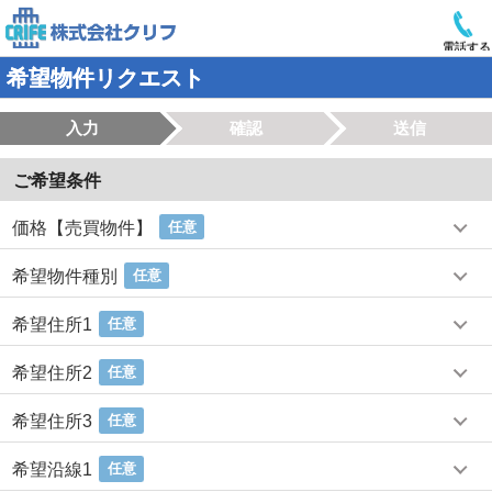
電話する
希望物件リクエスト
入力
確認
送信
ご希望条件
価格【売買物件】
任意
希望物件種別
任意
希望住所1
任意
希望住所2
任意
希望住所3
任意
希望沿線1
任意