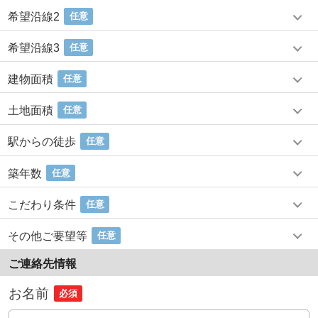
希望沿線2
任意
希望沿線3
任意
建物面積
任意
土地面積
任意
駅からの徒歩
任意
築年数
任意
こだわり条件
任意
その他ご要望等
任意
ご連絡先情報
お名前
必須